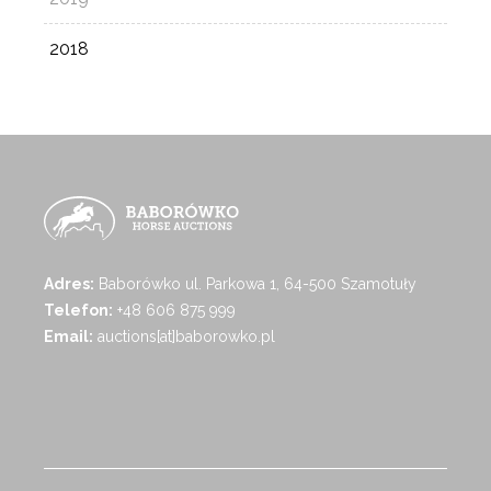
2018
Adres:
Baborówko ul. Parkowa 1, 64-500 Szamotuły
Telefon:
+48 606 875 999
Email:
auctions[at]baborowko.pl