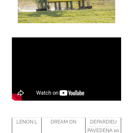
LENON L
DREAM ON
DEPARDIEU
PAVEDENA xo