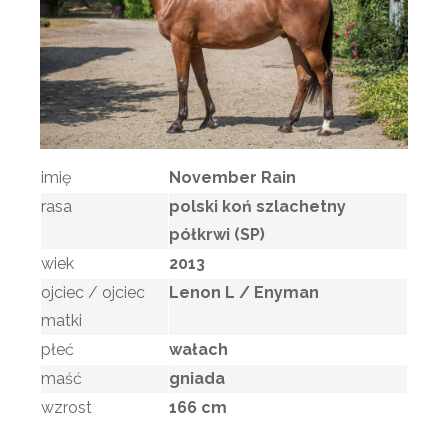
imię
November Rain
rasa
polski koń szlachetny
półkrwi (SP)
wiek
2013
ojciec / ojciec
Lenon L / Enyman
matki
płeć
wałach
maść
gniada
wzrost
166 cm