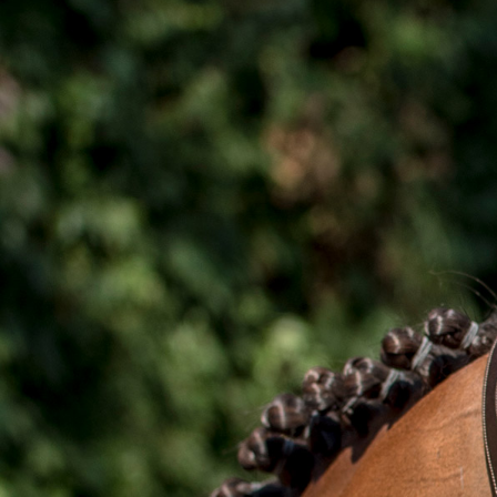
imię
Raba
rasa
polsk
wiek
2014
ojciec / ojciec matki
Coria
płeć
klacz
maść
gniad
wzrost
164 
cena (PLN)
37 00
uwagi
Polsk