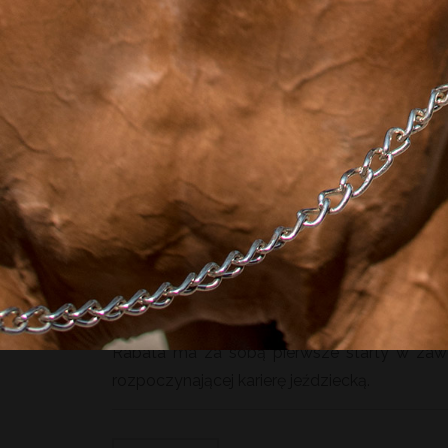
Rabata to 4-letnia klacz, o szlachetnej i lekk
łagodny charakter i jest łatwa w obsłudze.
Ojcem Rabaty jest holsztyński ogier Cori
Coriano Z, który z kolei jest najlepszym syn
Landgraf I, która jako 2-latka otrzymała tytu
pełnej krwi angielskiej Ladykillera, dał ca
Rabaty jest Robertina po ogierze Quamiro
reproduktorów na świecie, ogier Quidam de R
Rabata ma za sobą pierwsze starty w zaw
rozpoczynającej karierę jeździecką.