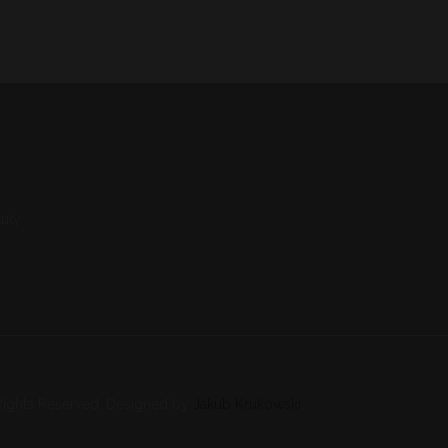
uły
Rights Reserved. Designed by
Jakub Krukowski
.