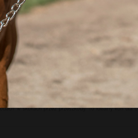
TRAWANT
REISA
REJA
iej budowie. Charakteryzuje się bardzo dobrą techniką skoku, 
ano’s Ass, potomek wybitnego konia sportowego i hodowl
em Corrado I. Matką ogiera Coriano’s Ass jest klacz Domina 
ł najlepszej klaczy w Holsztynie. Landgraf I, wywodzący się z 
łą plejadę wybitnych koni sportowych, jak i hodowlanych. 
. O ojcem Quamiro jest, należący obecnie do najcenniej
evel. Ojcem matki ogiera Quamiro jest legendarny Ramiro Z.
odach w skokach przez przeszkody. To idealny koń dla 