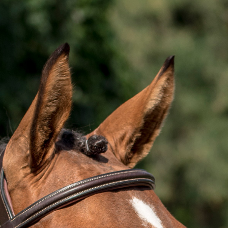
ta
i koń szlachetny półkrwi (SP)
no's Ass
/ Quamiro
a
cm
0
a