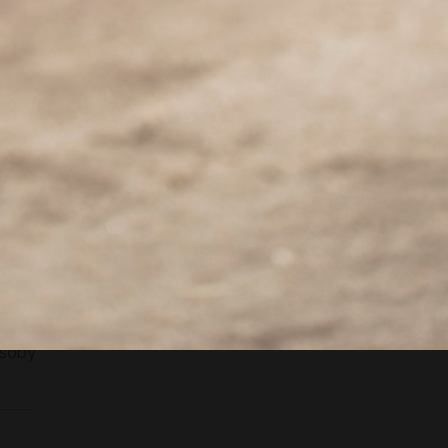
ma
anego
II po
linii
Matką
szych
osoby