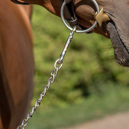
CORRADO I
ANO (CORIANO Z)
OPTION
LANDGRAF I
DOMINA II
VANESSA II
QUIDAM DE REVEL
QUAMIRO
ELEEN