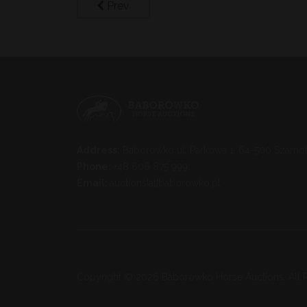
Prev
Address:
Baborówko ul. Parkowa 1, 64-500 Szamot
Phone:
+48 606 875 999
Email:
auctions[at]baborowko.pl
Copyright © 2026 Baborówko Horse Auctions. All 