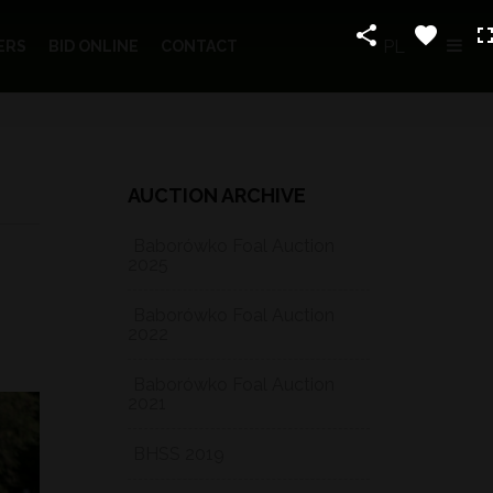
PL
ERS
BID ONLINE
CONTACT
AUCTION ARCHIVE
Baborówko Foal Auction
2025
Baborówko Foal Auction
2022
Baborówko Foal Auction
2021
BHSS 2019